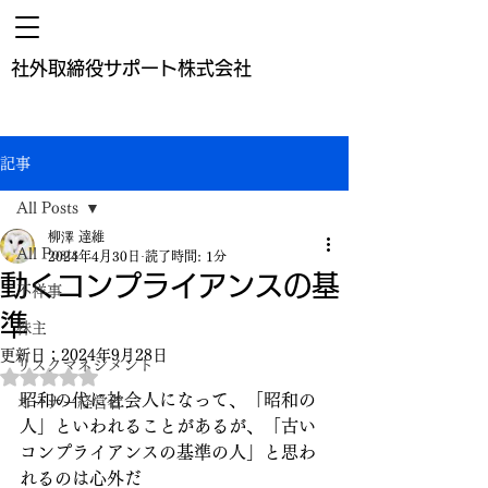
​社外取締役サポート株式会社
記事
All Posts
柳澤 達維
All Posts
2024年4月30日
読了時間: 1分
動くコンプライアンスの基
不祥事
準
株主
更新日：
2024年9月28日
リスクマネジメント
5つ星のうちNaNと評価されています。
昭和の代に社会人になって、「昭和の
オーナー経営者
人」といわれることがあるが、「古い
コンプライアンスの基準の人」と思わ
れるのは心外だ