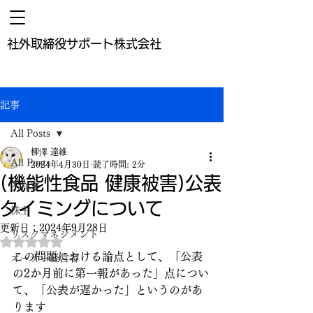
​社外取締役サポート株式会社
記事
All Posts
柳澤 達維
All Posts
2024年4月30日
読了時間: 2分
(機能性食品 健康被害)公表
不祥事
タイミングについて
株主
更新日：
2024年9月28日
リスクマネジメント
5つ星のうちNaNと評価されています。
この問題における論点として、「公表
オーナー経営者
の2か月前に第一報があった」点につい
て、「公表が遅かった」というのがあ
ります