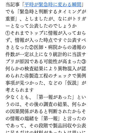
当記事「
平時が緊急時に変わる瞬間
」
でも「緊急時と判断するタイミングが
重要」、としましたが、なにがトリガ
ーとなって公表したのでしょうか
①それまでトップに情報が入っておら
ず、情報が入った時点ですぐ公表すべ
きとなった②医師・病院からの通報の
件数が一定以上になり統計的に当該サ
プリが原因である可能性が高まった③
何らかの検査結果により異物混入が認
められた④製造工程のチェックで異例
事項が見つかった、などの「仮説」が
考えられます
少なくとも、「第一報があった」とい
うのは、その後の調査の結果、何らか
の因果関係があると判断されたからそ
の情報の端緒を「第一報」と言ったの
であって、その段階で製品回収や公表
に足るだけの材料があったとは思いに