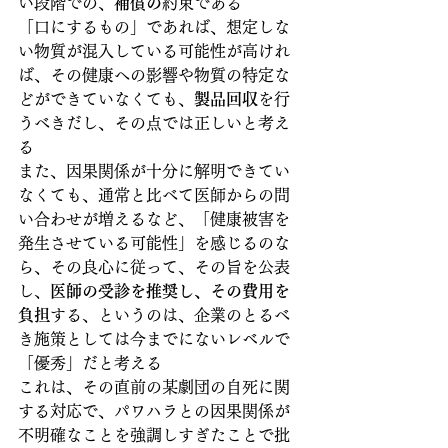
い段階での、
補償の
約束である
「口にするもの」であれば、想定しな
い物質が混入している可能性が高けれ
ば、その健康への影響や物質の特定な
どができていなくても、
製品回収
を行
うべきだし、その点では正しいと考え
る
また、因果関係が十分に解明できてい
なくても、通常と比べて医師からの問
い合わせが増えるなど、「健康被害を
発生させている可能性」を感じるのな
ら、その良心に従って、その旨を公表
し、
医師の受診を推奨し、その費用を
負担
する、というのは、企業のとるべ
き施策としては今までにないレベルで
「優秀」だと考える
これは、その直前の某劇団の自死に関
する対応で、パワハラとの因果関係が
不明確なことを強調しすぎたことで批