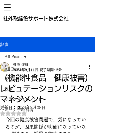
​社外取締役サポート株式会社
記事
All Posts
柳澤 達維
All Posts
2024年9月11日
読了時間: 2分
（機能性食品 健康被害）
不祥事
レピュテーションリスクの
株主
マネジメント
リスクマネジメント
更新日：
2024年9月28日
オーナー経営者
5つ星のうちNaNと評価されています。
今回の健康被害問題で、気になってい
るのが、因果関係が明確になっていな